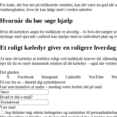
For katte, der bor tæt på trafikerede områder, kan det være en god idé
vinduespladser, hvor de kan følge med i verden udenfor.
Hvornår du bør søge hjælp
Hvis dit kæledyrs angst for trafiklyde er alvorlig – fx hvis det nægter a
dyrlæge med speciale i adfærd kan hjælpe med en individuel plan og ev
Et roligt kæledyr giver en roligere hverdag
At lære dit kæledyr at forblive roligt ved trafiklyde kræver tid, tålmodi
ejer får du en mere harmonisk relation til dit kæledyr – også når verden
Del glæden
X
Facebook
Instagram
LinkedIn
YouTube
Pin
Få nyt fra os – tilmeld dig nyhedsbrevet
Gør som tusindvis af andre – modtag vores bedste råd på mail.
Hvad er din e-mail?
Vær med
Jeg tilslutter mig sidens betingelser og samtykker til persondatabeha