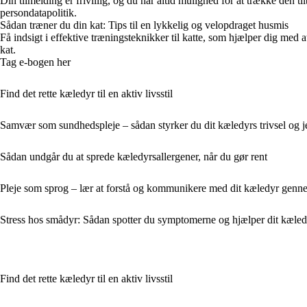
Din tilmelding er frivillig, og du har altid mulighed for at trække den 
persondatapolitik.
Sådan træner du din kat: Tips til en lykkelig og velopdraget husmis
Få indsigt i effektive træningsteknikker til katte, som hjælper dig med
kat.
Tag e-bogen her
Find det rette kæledyr til en aktiv livsstil
Samvær som sundhedspleje – sådan styrker du dit kæledyrs trivsel og j
Sådan undgår du at sprede kæledyrsallergener, når du gør rent
Pleje som sprog – lær at forstå og kommunikere med dit kæledyr gen
Stress hos smådyr: Sådan spotter du symptomerne og hjælper dit kæledy
Find det rette kæledyr til en aktiv livsstil