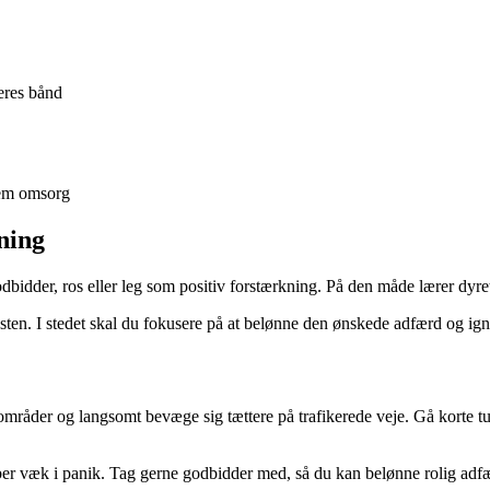
eres bånd
nem omsorg
ning
dbidder, ros eller leg som positiv forstærkning. På den måde lærer dyret,
sten. I stedet skal du fokusere på at belønne den ønskede adfærd og ign
e områder og langsomt bevæge sig tættere på trafikerede veje. Gå korte tu
løber væk i panik. Tag gerne godbidder med, så du kan belønne rolig adf