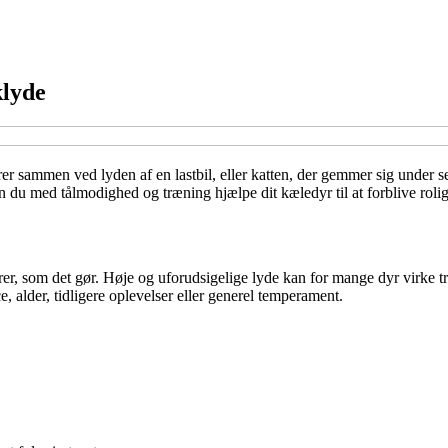
klyde
er sammen ved lyden af en lastbil, eller katten, der gemmer sig under 
n du med tålmodighed og træning hjælpe dit kæledyr til at forblive roli
gerer, som det gør. Høje og uforudsigelige lyde kan for mange dyr virke t
, alder, tidligere oplevelser eller generel temperament.