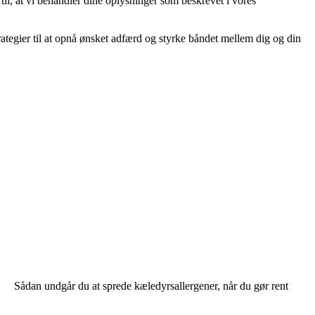
 til, at vi behandler dine oplysninger som beskrevet i vores
rategier til at opnå ønsket adfærd og styrke båndet mellem dig og din
Sådan undgår du at sprede kæledyrsallergener, når du gør rent