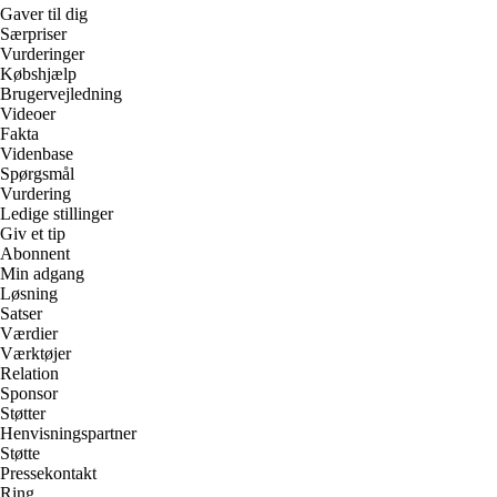
Gaver til dig
Særpriser
Vurderinger
Købshjælp
Brugervejledning
Videoer
Fakta
Videnbase
Spørgsmål
Vurdering
Ledige stillinger
Giv et tip
Abonnent
Min adgang
Løsning
Satser
Værdier
Værktøjer
Relation
Sponsor
Støtter
Henvisningspartner
Støtte
Pressekontakt
Ring