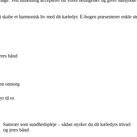
tilbage. Ved tilmelding accepterer du vores betingelser og giver samtykke
 at skabe et harmonisk liv med dit kæledyr. E-bogen præsenterer enkle st
eres bånd
nem omsorg
r til ro
Samvær som sundhedspleje – sådan styrker du dit kæledyrs trivsel
og jeres bånd