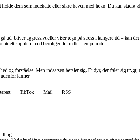
 at holde dem som indekatte eller sikre haven med hegn. Du kan stadig 
t gå ud, bliver aggressivt eller viser tegn på stress i længere tid – kan 
entuelt supplere med beroligende midler i en periode.
ghed og forståelse. Men indsatsen betaler sig. Et dyr, der føler sig tryg
 udenfor larmer.
terest
TikTok
Mail
RSS
ndling.