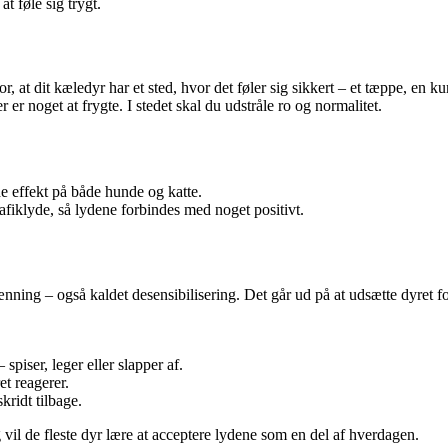
t føle sig trygt.
, at dit kæledyr har et sted, hvor det føler sig sikkert – et tæppe, en ku
 er noget at frygte. I stedet skal du udstråle ro og normalitet.
e effekt på både hunde og katte.
trafiklyde, så lydene forbindes med noget positivt.
vænning – også kaldet desensibilisering. Det går ud på at udsætte dyret f
spiser, leger eller slapper af.
et reagerer.
kridt tilbage.
il de fleste dyr lære at acceptere lydene som en del af hverdagen.