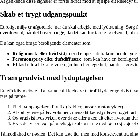
At genkende disse signaler er første skridt mod at hjælpe dit kæledyr til a
Skab et trygt udgangspunkt
Et roligt miljø er afgørende, når du skal arbejde med lydtræning. Sørg for
overdrevent, når det bliver bange, da det kan forstærke følelsen af, at der
Du kan også bruge beroligende elementer som:
Rolig musik eller hvid støj
, der dæmper udefrakommende lyde.
Feromonspray eller duftdiffusere
, som kan have en beroligend
Et fast ritual
, fx at give en godbid eller lege lidt, når der høres 
Træn gradvist med lydoptagelser
En effektiv metode til at vænne dit kæledyr til trafiklyde er gradvis til
fare på færde.
Find lydoptagelser af trafik (fx biler, busser, motorcykler).
Afspil lydene på lav volumen, mens dit kæledyr laver noget rart – 
Øg gradvist lydstyrken over dage eller uger, alt efter hvordan dyr
Hvis det viser tegn på ubehag, skal du skrue ned igen og tage et s
Tålmodighed er nøglen. Det kan tage tid, men med konsekvent træning v