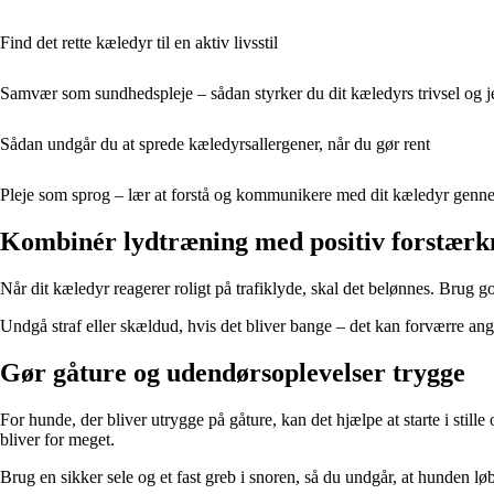
Find det rette kæledyr til en aktiv livsstil
Samvær som sundhedspleje – sådan styrker du dit kæledyrs trivsel og j
Sådan undgår du at sprede kæledyrsallergener, når du gør rent
Pleje som sprog – lær at forstå og kommunikere med dit kæledyr gen
Kombinér lydtræning med positiv forstærk
Når dit kæledyr reagerer roligt på trafiklyde, skal det belønnes. Brug go
Undgå straf eller skældud, hvis det bliver bange – det kan forværre ang
Gør gåture og udendørsoplevelser trygge
For hunde, der bliver utrygge på gåture, kan det hjælpe at starte i still
bliver for meget.
Brug en sikker sele og et fast greb i snoren, så du undgår, at hunden 