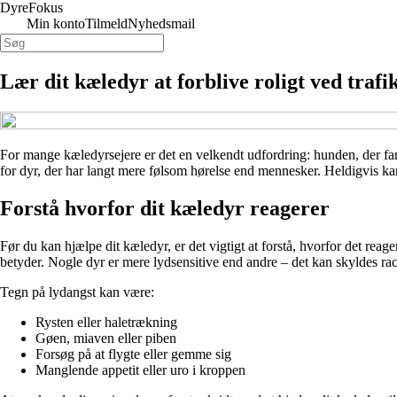
Dyre
Fokus
Min konto
Tilmeld
Nyhedsmail
Lær dit kæledyr at forblive roligt ved trafi
For mange kæledyrsejere er det en velkendt udfordring: hunden, der far
for dyr, der har langt mere følsom hørelse end mennesker. Heldigvis ka
Forstå hvorfor dit kæledyr reagerer
Før du kan hjælpe dit kæledyr, er det vigtigt at forstå, hvorfor det rea
betyder. Nogle dyr er mere lydsensitive end andre – det kan skyldes race
Tegn på lydangst kan være:
Rysten eller haletrækning
Gøen, miaven eller piben
Forsøg på at flygte eller gemme sig
Manglende appetit eller uro i kroppen