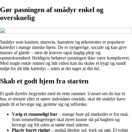
Gør pasningen af smådyr enkel og
overskuelig
Smådyr som kaniner, marsvin, hamstere og ørkenrotter er populære
kæledyr i mange danske hjem. De er nysgerrige, sociale og kan give
masser af glæde – men de kræver også daglig pleje og
opmærksomhed. Heldigvis behøver pasningen ikke være kompliceret.
Med nogle enkle rutiner og lidt viden kan du skabe et trygt og sundt
miljø for dit lille kæledyr – uden at det tager al din tid.
Skab et godt hjem fra starten
Et godt dyreliv begynder med de rette rammer. Uanset om du har et
bur, et terrarie eller et større indendørs område, skal dit smådyr have
plads til at bevæge sig, gemme sig og udforske.
Vælg et rummeligt bur
– mange bure på markedet er for små.
Som tommelfingerregel skal dyret kunne stå på bagben og
bevæge sig frit uden at støde mod siderne.
Placér buret rigtigt
– undgå direkte sol, træk og støj. Et roligt