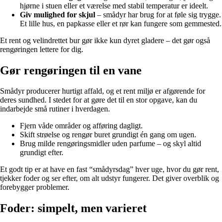
hjørne i stuen eller et værelse med stabil temperatur er ideelt.
Giv mulighed for skjul
– smådyr har brug for at føle sig trygge.
Et lille hus, en papkasse eller et rør kan fungere som gemmested.
Et rent og velindrettet bur gør ikke kun dyret gladere – det gør også
rengøringen lettere for dig.
Gør rengøringen til en vane
Smådyr producerer hurtigt affald, og et rent miljø er afgørende for
deres sundhed. I stedet for at gøre det til en stor opgave, kan du
indarbejde små rutiner i hverdagen.
Fjern våde områder og afføring dagligt.
Skift strøelse og rengør buret grundigt én gang om ugen.
Brug milde rengøringsmidler uden parfume – og skyl altid
grundigt efter.
Et godt tip er at have en fast “smådyrsdag” hver uge, hvor du gør rent,
tjekker foder og ser efter, om alt udstyr fungerer. Det giver overblik og
forebygger problemer.
Foder: simpelt, men varieret