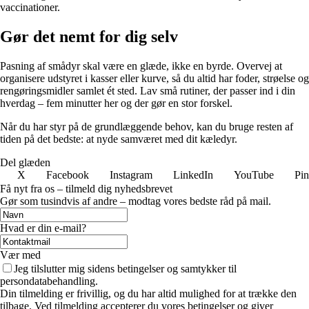
vaccinationer.
Gør det nemt for dig selv
Pasning af smådyr skal være en glæde, ikke en byrde. Overvej at
organisere udstyret i kasser eller kurve, så du altid har foder, strøelse og
rengøringsmidler samlet ét sted. Lav små rutiner, der passer ind i din
hverdag – fem minutter her og der gør en stor forskel.
Når du har styr på de grundlæggende behov, kan du bruge resten af
tiden på det bedste: at nyde samværet med dit kæledyr.
Del glæden
X
Facebook
Instagram
LinkedIn
YouTube
Pin
Få nyt fra os – tilmeld dig nyhedsbrevet
Gør som tusindvis af andre – modtag vores bedste råd på mail.
Hvad er din e-mail?
Vær med
Jeg tilslutter mig sidens betingelser og samtykker til
persondatabehandling.
Din tilmelding er frivillig, og du har altid mulighed for at trække den
tilbage. Ved tilmelding accepterer du vores betingelser og giver