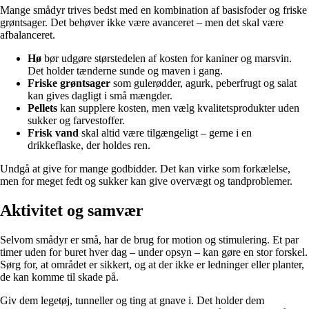
Mange smådyr trives bedst med en kombination af basisfoder og friske
grøntsager. Det behøver ikke være avanceret – men det skal være
afbalanceret.
Hø
bør udgøre størstedelen af kosten for kaniner og marsvin.
Det holder tænderne sunde og maven i gang.
Friske grøntsager
som gulerødder, agurk, peberfrugt og salat
kan gives dagligt i små mængder.
Pellets
kan supplere kosten, men vælg kvalitetsprodukter uden
sukker og farvestoffer.
Frisk vand
skal altid være tilgængeligt – gerne i en
drikkeflaske, der holdes ren.
Undgå at give for mange godbidder. Det kan virke som forkælelse,
men for meget fedt og sukker kan give overvægt og tandproblemer.
Aktivitet og samvær
Selvom smådyr er små, har de brug for motion og stimulering. Et par
timer uden for buret hver dag – under opsyn – kan gøre en stor forskel.
Sørg for, at området er sikkert, og at der ikke er ledninger eller planter,
de kan komme til skade på.
Giv dem legetøj, tunneller og ting at gnave i. Det holder dem