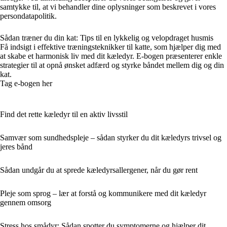
samtykke til, at vi behandler dine oplysninger som beskrevet i vores
persondatapolitik.
Sådan træner du din kat: Tips til en lykkelig og velopdraget husmis
Få indsigt i effektive træningsteknikker til katte, som hjælper dig med
at skabe et harmonisk liv med dit kæledyr. E-bogen præsenterer enkle
strategier til at opnå ønsket adfærd og styrke båndet mellem dig og din
kat.
Tag e-bogen her
Find det rette kæledyr til en aktiv livsstil
Samvær som sundhedspleje – sådan styrker du dit kæledyrs trivsel og
jeres bånd
Sådan undgår du at sprede kæledyrsallergener, når du gør rent
Pleje som sprog – lær at forstå og kommunikere med dit kæledyr
gennem omsorg
Stress hos smådyr: Sådan spotter du symptomerne og hjælper dit